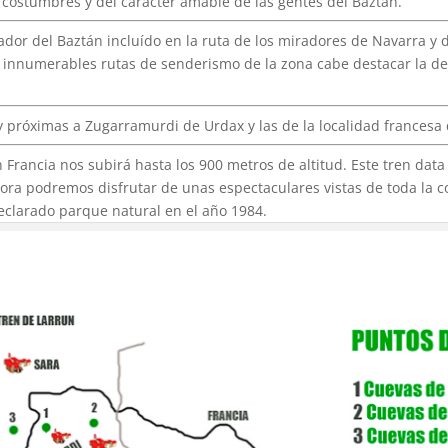
 costumbres y del carácter amable de las gentes del Baztan.
rador del Baztán incluído en la ruta de los miradores de Navarra y
os innumerables rutas de senderismo de la zona cabe destacar la de
 próximas a Zugarramurdi de Urdax y las de la localidad francesa 
 Francia nos subirá hasta los 900 metros de altitud. Este tren dat
ra podremos disfrutar de unas espectaculares vistas de toda la co
declarado parque natural en el año 1984.